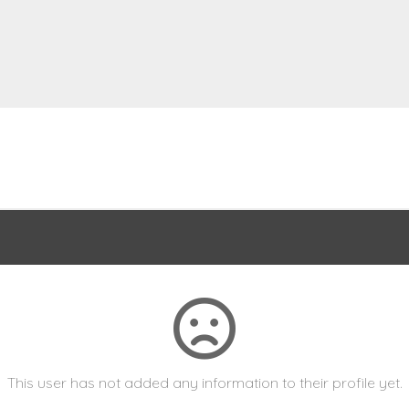
This user has not added any information to their profile yet.