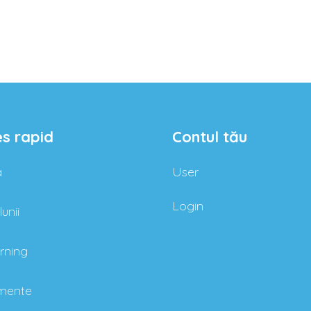
s rapid
Contul tău
a
User
Login
unii
rning
mente