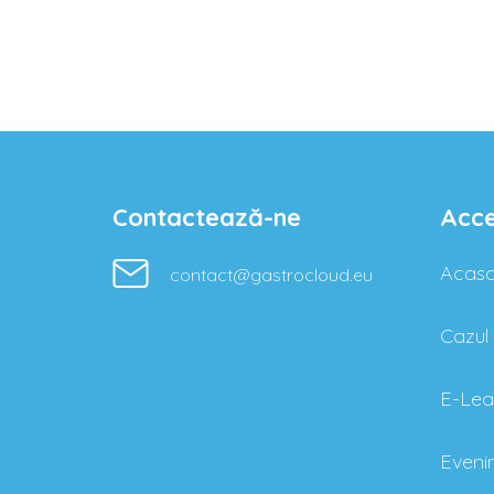
Contactează-ne
Acce
Acas
contact@gastrocloud.eu
Cazul l
E-Lea
Eveni