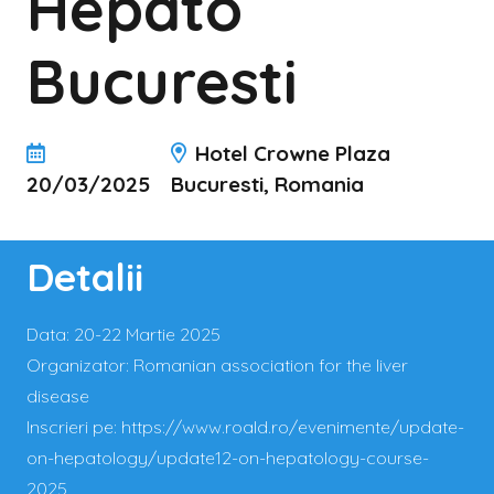
Hepato
Bucuresti
Hotel Crowne Plaza
20/03/2025
Bucuresti, Romania
Detalii
Data:
20-22 Martie 2025
Organizator:
Romanian association for the liver
disease
Inscrieri pe:
https://www.roald.ro/evenimente/update-
on-hepatology/update12-on-hepatology-course-
2025