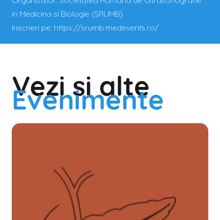
Organizator:
Societatea Romana de Ultrasonografie
in Medicina si Biologie (SRUMB)
Inscrieri pe:
https://srumb.medevents.ro/
Vezi si alte
Evenimente