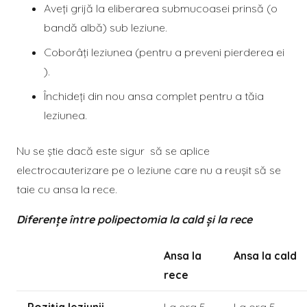
Aveți grijă la eliberarea submucoasei prinsă (o
bandă albă) sub leziune.
Coborâți leziunea (pentru a preveni pierderea ei
).
Închideți din nou ansa complet pentru a tăia
leziunea.
Nu se știe dacă este sigur să se aplice
electrocauterizare pe o leziune care nu a reușit să se
taie cu ansa la rece.
Diferențe între polipectomia la cald și la rece
Ansa la
Ansa la cald
rece
Poziția leziunii
La ora 5
La ora 5