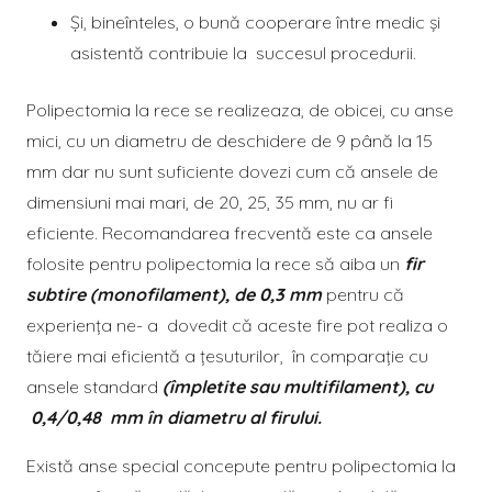
Şi, bineînteles, o bună cooperare între medic și
asistentă contribuie la succesul procedurii.
Polipectomia la rece se realizeaza, de obicei, cu anse
mici, cu un diametru de deschidere de 9 până la 15
mm dar nu sunt suficiente dovezi cum că ansele de
dimensiuni mai mari, de 20, 25, 35 mm, nu ar fi
eficiente. Recomandarea frecventă este ca ansele
folosite pentru polipectomia la rece să aiba un
fir
subtire (monofilament), de 0,3 mm
pentru că
experienţa ne- a dovedit că aceste fire pot realiza o
tăiere mai eficientă a țesuturilor, în comparație cu
ansele standard
(împletite sau multifilament), cu
0,4/0,48 mm în diametru al firului.
Există anse special concepute pentru polipectomia la