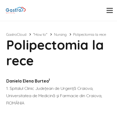
GastroCloud
"How to"
Nursing
Polipectomia la rece
Polipectomia la
rece
1
Daniela Elena Burtea
1. Spitalul Clinic Județean de Urgență Craiova,
Universitatea de Medicină și Farmacie din Craiova,
ROMÂNIA