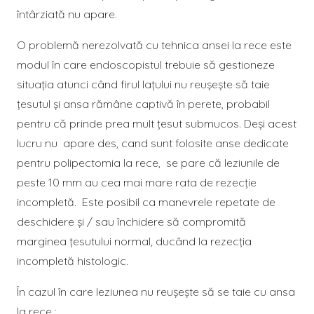
întârziată nu apare.
O problemă nerezolvată cu tehnica ansei la rece este
modul în care endoscopistul trebuie să gestioneze
situaţia atunci când firul lațului nu reușește să taie
țesutul şi ansa rămâne captivă în perete, probabil
pentru că prinde prea mult ţesut submucos. Deşi acest
lucru nu apare des, cand sunt folosite anse dedicate
pentru polipectomia la rece, se pare că leziunile de
peste 10 mm au cea mai mare rata de rezecţie
incompletă. Este posibil ca manevrele repetate de
deschidere și / sau închidere să compromită
marginea țesutului normal, ducând la rezecția
incompletă histologic.
În cazul în care leziunea nu reușește să se taie cu ansa
la rece :