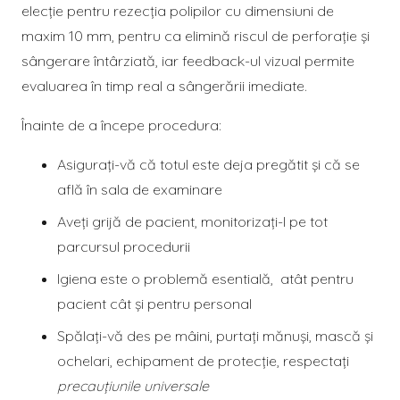
elecție pentru rezecția polipilor cu dimensiuni de
maxim 10 mm, pentru ca elimină riscul de perforație și
sângerare întârziată, iar feedback-ul vizual permite
evaluarea în timp real a sângerării imediate.
Înainte de a începe procedura:
Asigurați-vă că totul este deja pregătit și că se
află în sala de examinare
Aveţi grijă de pacient, monitorizaţi-l pe tot
parcursul procedurii
Igiena este o problemă esentială, atât pentru
pacient cât și pentru personal
Spălaţi-vă des pe mâini, purtaţi mănuşi, mască și
ochelari, echipament de protecţie, respectaţi
precauţiunile universale