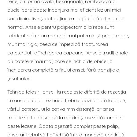
rece, cu formă ovală, hexagonală, romboidală a
buclei care poate înconjura mai eficient leziuni mici
sau diminutive și pot obține o marjă clară a țesutului
normal. Ansele pentru polipectomia la rece sunt
fabricate dintr-un material mai puternic şi, prin urmare,
mult mai rigid, ceea ce împiedică fracturarea
cateterului la închiderea capcanei. Ansele tradiționale
au catetere mai moi, care se închid de obicei la
închiderea completă a firului ansei, fără tranziție a
țesuturilor.
Tehnica folosirii ansei la rece este diferită de rezecția
cu ansa la cald. Leziunea trebuie poziționată la ora 5,
vârful cateterului la cativa mm distanţă iar ansa
trebuie sa fie deschisă la maxim şi asezată complet
peste leziune. Odată aşezată complet peste polip,
ansa ar trebui să fie închisă într-o manevră continuă