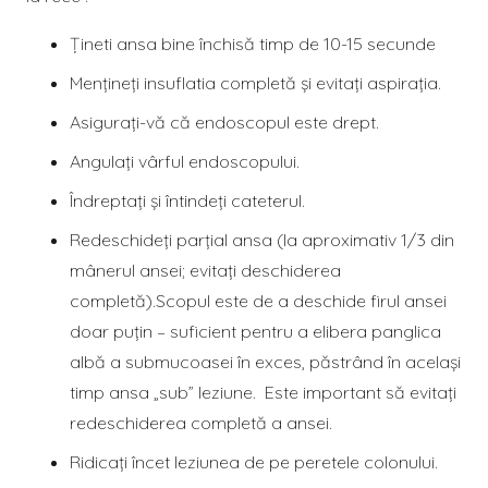
Țineti ansa bine închisă timp de 10-15 secunde
Mențineți insuflatia completă și evitați aspirația.
Asigurați-vă că endoscopul este drept.
Angulați vârful endoscopului.
Îndreptați și întindeți cateterul.
Redeschideți parțial ansa (la aproximativ 1/3 din
mânerul ansei; evitați deschiderea
completă).Scopul este de a deschide firul ansei
doar puțin – suficient pentru a elibera panglica
albă a submucoasei în exces, păstrând în același
timp ansa „sub” leziune. Este important să evitați
redeschiderea completă a ansei.
Ridicați încet leziunea de pe peretele colonului.