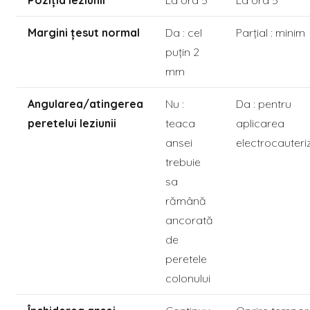
Margini țesut normal
Da : cel
Parțial : minim
puțin 2
mm
Angularea/atingerea
Nu :
Da : pentru
peretelui leziunii
teaca
aplicarea
ansei
electrocauteriz
trebuie
sa
rămână
ancorată
de
peretele
colonului