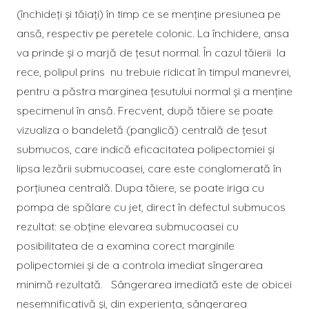
(închideți și tăiați) în timp ce se menține presiunea pe
ansă, respectiv pe peretele colonic. La închidere, ansa
va prinde şi o marjă de țesut normal. În cazul tăierii la
rece, polipul prins nu trebuie ridicat în timpul manevrei,
pentru a păstra marginea țesutului normal și a menține
specimenul în ansă. Frecvent, după tăiere se poate
vizualiza o bandeletă (panglică) centrală de țesut
submucos, care indică eficacitatea polipectomiei și
lipsa lezării submucoasei, care este conglomerată în
porţiunea centrală. Dupa tăiere, se poate iriga cu
pompa de spălare cu jet, direct în defectul submucos
rezultat: se obține elevarea submucoasei cu
posibilitatea de a examina corect marginile
polipectomiei și de a controla imediat sîngerarea
minimă rezultată. Sângerarea imediată este de obicei
nesemnificativă și, din experiența, sângerarea