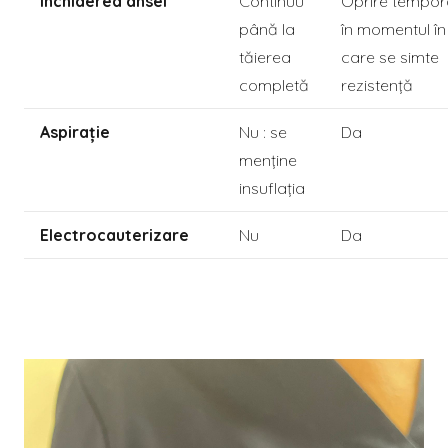
Închiderea ansei
Continuu
Oprire tempor
până la
în momentul în
tăierea
care se simte
completă
rezistență
Aspirație
Nu : se
Da
menține
insuflația
Electrocauterizare
Nu
Da